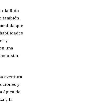
r la Ruta
no también
 medida que
 habilidades
er y
con una
conquistar
na aventura
ociones y
a épica de
za y la