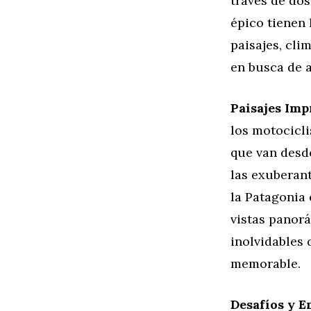
través de dos
épico tienen
paisajes, cli
en busca de 
Paisajes Imp
los motocicl
que van desd
las exuberant
la Patagonia 
vistas panorá
inolvidables 
memorable.
Desafíos y E