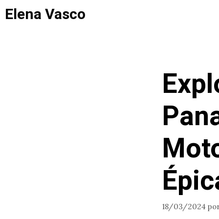
Saltar
Elena Vasco
al
contenido
Expl
Pana
Moto
Épic
18/03/2024
po