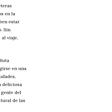
eteras
s en la
eben estar
. Sin
al viaje,
 Ruta
girse en una
iudades,
 deliciosa
 gente del
tural de las