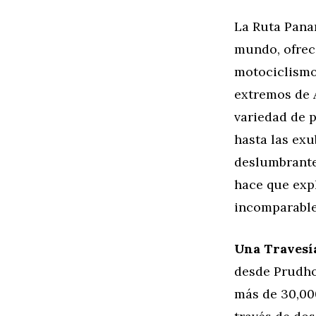
La Ruta Panam
mundo, ofrece
motociclismo
extremos de A
variedad de p
hasta las exu
deslumbrantes
hace que exp
incomparable
Una Travesí
desde Prudhoe
más de 30,00