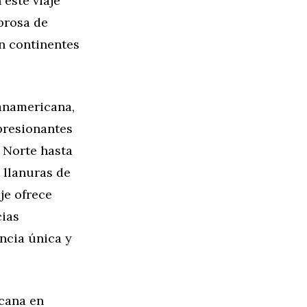
 este viaje
brosa de
an continentes
Panamericana,
presionantes
 Norte hasta
 llanuras de
je ofrece
cias
ncia única y
cana en