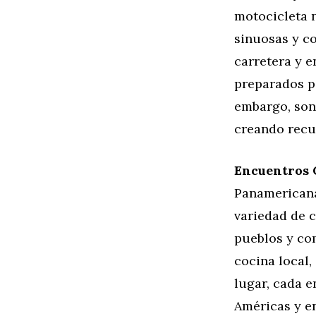
motocicleta 
sinuosas y c
carretera y e
preparados pa
embargo, son 
creando recu
Encuentros C
Panamericana
variedad de c
pueblos y co
cocina local,
lugar, cada e
Américas y en