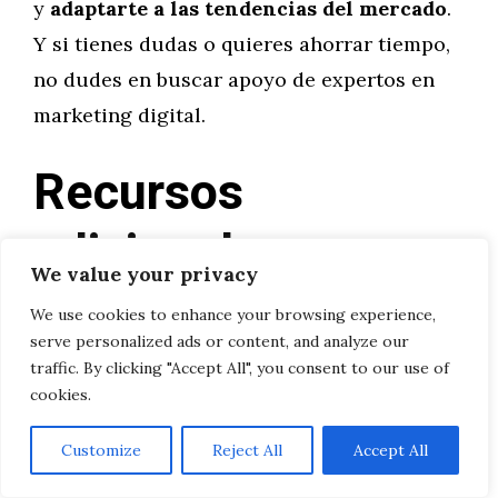
y
adaptarte a las tendencias del mercado
.
Y si tienes dudas o quieres ahorrar tiempo,
no dudes en buscar apoyo de expertos en
marketing digital.
Recursos
adicionales
We value your privacy
We use cookies to enhance your browsing experience,
Google Ads – Guía para principiantes
serve personalized ads or content, and analyze our
Meta Business Suite
traffic. By clicking "Accept All", you consent to our use of
Hotjar – Análisis de comportamiento
cookies.
web
Customize
Reject All
Accept All
Mailchimp – Marketing por email