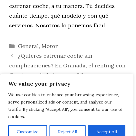
estrenar coche, a tu manera. Tú decides
cuánto tiempo, qué modelo y con qué
servicios. Nosotros lo ponemos fácil.
Categorías
General
,
Motor
¿Quieres estrenar coche sin
complicaciones? En Granada, el renting con
Crestanevada lo hace posible
We value your privacy
Estrena coche sin arruinar tu bolsillo:
Descubre el renting inteligente de
We use cookies to enhance your browsing experience,
serve personalized ads or content, and analyze our
Crestanevada en Granada
traffic. By clicking "Accept All", you consent to our use of
cookies.
Customize
Reject All
Accept All
AVISO LEGAL, POLITICA DE PRIVACIDAD, COOKIES